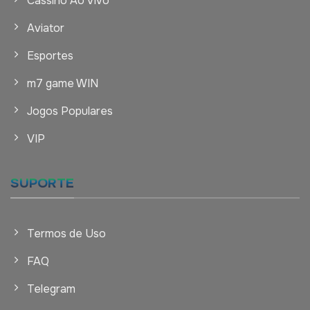
Cassino Ao Vivo
Aviator
Esportes
m7 game WIN
Jogos Populares
VIP
SUPORTE
Termos de Uso
FAQ
Telegram