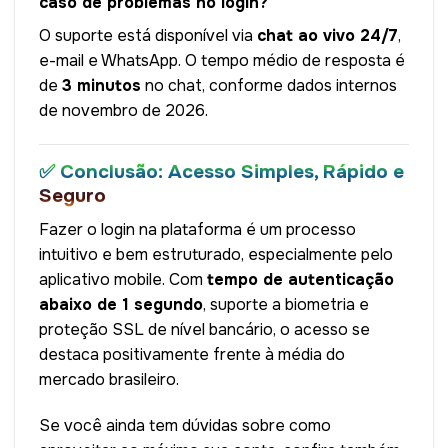
caso de problemas no login?
O suporte está disponível via
chat ao vivo 24/7
,
e-mail e WhatsApp. O tempo médio de resposta é
de
3 minutos
no chat, conforme dados internos
de novembro de 2026.
✅ Conclusão: Acesso Simples, Rápido e
Seguro
Fazer o login na plataforma é um processo
intuitivo e bem estruturado, especialmente pelo
aplicativo mobile. Com
tempo de autenticação
abaixo de 1 segundo
, suporte a biometria e
proteção SSL de nível bancário, o acesso se
destaca positivamente frente à média do
mercado brasileiro.
Se você ainda tem dúvidas sobre como