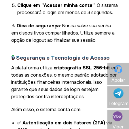
Clique em “Acessar minha conta”
: O sistema
processará o login em menos de 3 segundos.
⚠️
Dica de segurança
: Nunca salve sua senha
em dispositivos compartilhados. Utilize sempre a
opção de logout ao finalizar sua sessão.
🔒 Segurança e Tecnologia de Acesso
A plataforma utiliza
criptografia SSL 256-bit
em
todas as conexões, o mesmo padrão adotado por
Apoiar
instituições financeiras internacionais. Isso
garante que seus dados de login estejam
protegidos contra interceptações.
Telegram
Além disso, o sistema conta com:
✅
Autenticação em dois fatores (2FA)
via
Viber