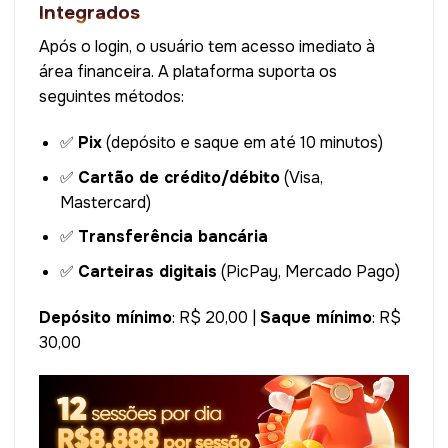
Integrados
Após o login, o usuário tem acesso imediato à
área financeira. A plataforma suporta os
seguintes métodos:
✅
Pix
(depósito e saque em até 10 minutos)
✅
Cartão de crédito/débito
(Visa,
Mastercard)
✅
Transferência bancária
✅
Carteiras digitais
(PicPay, Mercado Pago)
Depósito mínimo
: R$ 20,00 |
Saque mínimo
: R$
30,00