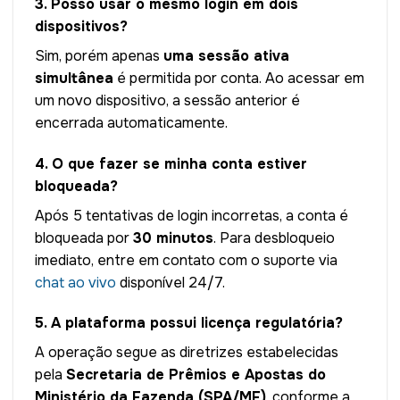
3. Posso usar o mesmo login em dois
dispositivos?
Sim, porém apenas
uma sessão ativa
simultânea
é permitida por conta. Ao acessar em
um novo dispositivo, a sessão anterior é
encerrada automaticamente.
4. O que fazer se minha conta estiver
bloqueada?
Após 5 tentativas de login incorretas, a conta é
bloqueada por
30 minutos
. Para desbloqueio
imediato, entre em contato com o suporte via
chat ao vivo
disponível 24/7.
5. A plataforma possui licença regulatória?
A operação segue as diretrizes estabelecidas
pela
Secretaria de Prêmios e Apostas do
Ministério da Fazenda (SPA/MF)
, conforme a