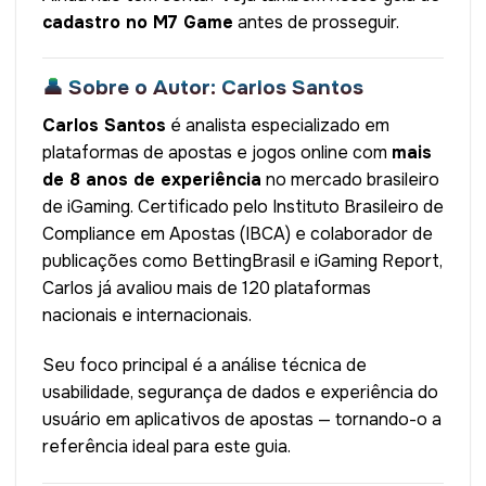
cadastro no M7 Game
antes de prosseguir.
👤 Sobre o Autor: Carlos Santos
Carlos Santos
é analista especializado em
plataformas de apostas e jogos online com
mais
de 8 anos de experiência
no mercado brasileiro
de iGaming. Certificado pelo Instituto Brasileiro de
Compliance em Apostas (IBCA) e colaborador de
publicações como BettingBrasil e iGaming Report,
Carlos já avaliou mais de 120 plataformas
nacionais e internacionais.
Seu foco principal é a análise técnica de
usabilidade, segurança de dados e experiência do
usuário em aplicativos de apostas — tornando-o a
referência ideal para este guia.