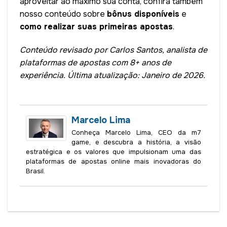
aproveitar ao máximo sua conta, confira também
nosso conteúdo sobre
bônus disponíveis
e
como realizar suas primeiras apostas
.
Conteúdo revisado por Carlos Santos, analista de
plataformas de apostas com 8+ anos de
experiência. Última atualização: Janeiro de 2026.
Marcelo Lima
Conheça Marcelo Lima, CEO da m7
game, e descubra a história, a visão
estratégica e os valores que impulsionam uma das
plataformas de apostas online mais inovadoras do
Brasil.