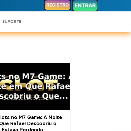
SUPORTE
Slots no M7 Game: A Noite
Que Rafael Descobriu o
 Estava Perdendo