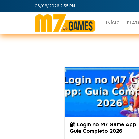
Skip
06/08/2026 2:55 PM
to
content
INÍCIO
PLAT
🔐 Login no M7 Game App:
Guia Completo 2026