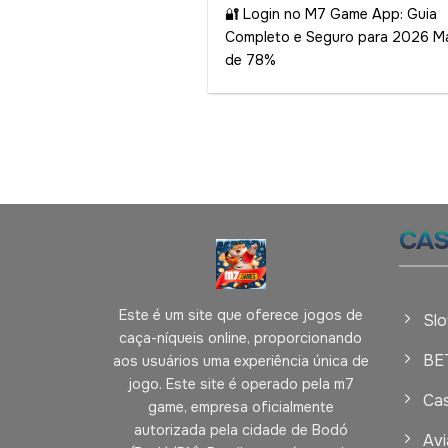
🔐 Login no M7 Game App: Guia
Completo e Seguro para 2026 M
de 78%
CAS
Este é um site que oferece jogos de
Slo
caça-níqueis online, proporcionando
BE
aos usuários uma experiência única de
jogo. Este site é operado pela m7
Cas
game, empresa oficialmente
autorizada pela cidade de Bodó
Avi