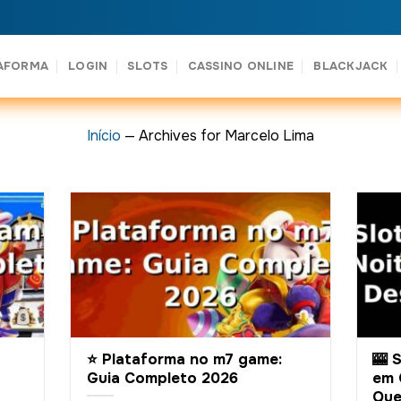
AFORMA
LOGIN
SLOTS
CASSINO ONLINE
BLACKJACK
Início
—
Archives for Marcelo Lima
⭐ Plataforma no m7 game:
🎰 
Guia Completo 2026
em 
Que