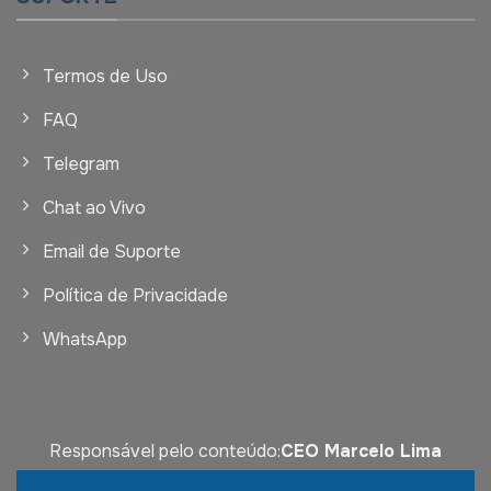
Termos de Uso
FAQ
Telegram
Chat ao Vivo
Email de Suporte
Política de Privacidade
WhatsApp
Responsável pelo conteúdo:
CEO Marcelo Lima