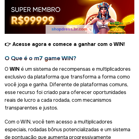
👉 Acesse agora e comece a ganhar com o WIN!
O Que é o m7 game WIN?
O
WIN
é um sistema de recompensas e multiplicadores
exclusivo da plataforma que transforma a forma como
você joga e ganha. Diferente de plataformas comuns,
esse recurso foi criado para oferecer oportunidades
reais de lucro a cada rodada, com mecanismos
transparentes e justos.
Com o WIN, você tem acesso a multiplicadores
especiais, rodadas bônus potencializadas e um sistema
de pontuação que aumenta progressivamente