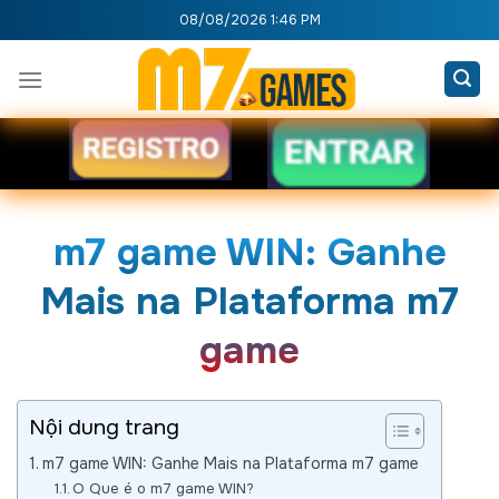
Skip
08/08/2026 1:46 PM
to
content
m7 game WIN: Ganhe
Mais na Plataforma m7
game
Nội dung trang
m7 game WIN: Ganhe Mais na Plataforma m7 game
O Que é o m7 game WIN?