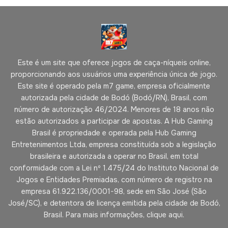
Este é um site que oferece jogos de caça-níqueis online,
proporcionando aos usuários uma experiência única de jogo.
Este site é operado pela m7 game, empresa oficialmente
autorizada pela cidade de Bodó (Bodó/RN), Brasil, com
número de autorização 46/2024. Menores de 18 anos não
estão autorizados a participar de apostas. A Hub Gaming
Brasil é propriedade e operada pela Hub Gaming
Entretenimentos Ltda, empresa constituída sob a legislação
brasileira e autorizada a operar no Brasil, em total
conformidade com a Lei nº 1.475/24 do Instituto Nacional de
Jogos e Entidades Premiadas, com número de registro na
empresa 61.922.136/0001-98, sede em São José (São
José/SC), e detentora de licença emitida pela cidade de Bodó,
Brasil. Para mais informações, clique aqui.