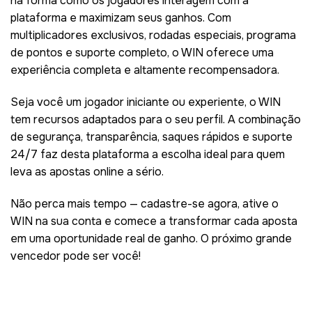
na forma como os jogadores interagem com a
plataforma e maximizam seus ganhos. Com
multiplicadores exclusivos, rodadas especiais, programa
de pontos e suporte completo, o WIN oferece uma
experiência completa e altamente recompensadora.
Seja você um jogador iniciante ou experiente, o WIN
tem recursos adaptados para o seu perfil. A combinação
de segurança, transparência, saques rápidos e suporte
24/7 faz desta plataforma a escolha ideal para quem
leva as apostas online a sério.
Não perca mais tempo — cadastre-se agora, ative o
WIN na sua conta e comece a transformar cada aposta
em uma oportunidade real de ganho. O próximo grande
vencedor pode ser você!