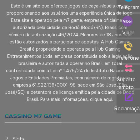
Este é um site que oferece jogos de caça-níqueis online,
Telegram
proporcionando aos usuários uma experiência única de jogo.
Este site é operado pela m7 game, empresa oficialmente
autorizada pela cidade de Bodó (Bodó/RN), Brasil, com
Viber
número de autorização 46/2024. Menores de 18 anos não
estão autorizados a participar de apostas. A Hub Gaming
Brasil é propriedade e operada pela Hub Gaming
Entretenimentos Ltda, empresa constituída sob a legislação
Telefone
brasileira e autorizada a operar no Brasil, em total
conformidade com a Lei nº 1.475/24 do Instituto Nacional de
Jogos e Entidades Premiadas, com número de registro na
Suporte
empresa 61.922.136/0001-98, sede em São José (São
remoto
José/SC), e detentora de licença emitida pela cidade de Bodó,
Brasil. Para mais informações, clique aqui.
Reclamaçã
CASSINO M7 GAME
Slots