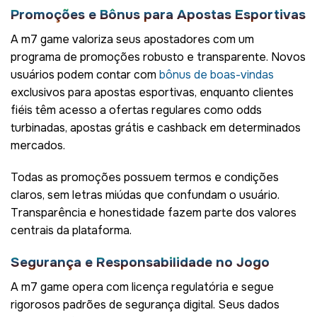
Promoções e Bônus para Apostas Esportivas
A m7 game valoriza seus apostadores com um
programa de promoções robusto e transparente. Novos
usuários podem contar com
bônus de boas-vindas
exclusivos para apostas esportivas, enquanto clientes
fiéis têm acesso a ofertas regulares como odds
turbinadas, apostas grátis e cashback em determinados
mercados.
Todas as promoções possuem termos e condições
claros, sem letras miúdas que confundam o usuário.
Transparência e honestidade fazem parte dos valores
centrais da plataforma.
Segurança e Responsabilidade no Jogo
A m7 game opera com licença regulatória e segue
rigorosos padrões de segurança digital. Seus dados