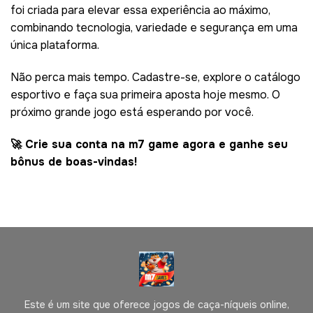
foi criada para elevar essa experiência ao máximo,
combinando tecnologia, variedade e segurança em uma
única plataforma.
Não perca mais tempo. Cadastre-se, explore o catálogo
esportivo e faça sua primeira aposta hoje mesmo. O
próximo grande jogo está esperando por você.
🚀 Crie sua conta na m7 game agora e ganhe seu
bônus de boas-vindas!
Este é um site que oferece jogos de caça-níqueis online,