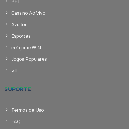
BET
Cassino Ao Vivo
Aviator
Esportes
m7 game WIN
Jogos Populares
VIP
SUPORTE
Termos de Uso
FAQ