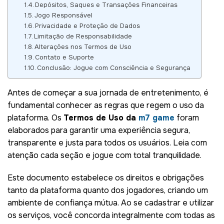
Depósitos, Saques e Transações Financeiras
Jogo Responsável
Privacidade e Proteção de Dados
Limitação de Responsabilidade
Alterações nos Termos de Uso
Contato e Suporte
Conclusão: Jogue com Consciência e Segurança
Antes de começar a sua jornada de entretenimento, é
fundamental conhecer as regras que regem o uso da
plataforma. Os
Termos de Uso da
m7 game
foram
elaborados para garantir uma experiência segura,
transparente e justa para todos os usuários. Leia com
atenção cada seção e jogue com total tranquilidade.
Este documento estabelece os direitos e obrigações
tanto da plataforma quanto dos jogadores, criando um
ambiente de confiança mútua. Ao se cadastrar e utilizar
os serviços, você concorda integralmente com todas as