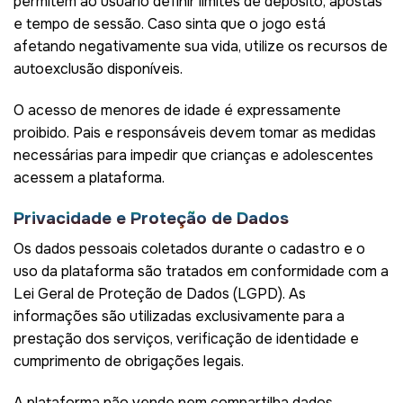
permitem ao usuário definir limites de depósito, apostas
e tempo de sessão. Caso sinta que o jogo está
afetando negativamente sua vida, utilize os recursos de
autoexclusão disponíveis.
O acesso de menores de idade é expressamente
proibido. Pais e responsáveis devem tomar as medidas
necessárias para impedir que crianças e adolescentes
acessem a plataforma.
Privacidade e Proteção de Dados
Os dados pessoais coletados durante o cadastro e o
uso da plataforma são tratados em conformidade com a
Lei Geral de Proteção de Dados (LGPD). As
informações são utilizadas exclusivamente para a
prestação dos serviços, verificação de identidade e
cumprimento de obrigações legais.
A plataforma não vende nem compartilha dados