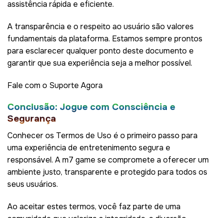
assistência rápida e eficiente.
A transparência e o respeito ao usuário são valores
fundamentais da plataforma. Estamos sempre prontos
para esclarecer qualquer ponto deste documento e
garantir que sua experiência seja a melhor possível.
Fale com o Suporte Agora
Conclusão: Jogue com Consciência e
Segurança
Conhecer os Termos de Uso é o primeiro passo para
uma experiência de entretenimento segura e
responsável. A m7 game se compromete a oferecer um
ambiente justo, transparente e protegido para todos os
seus usuários.
Ao aceitar estes termos, você faz parte de uma