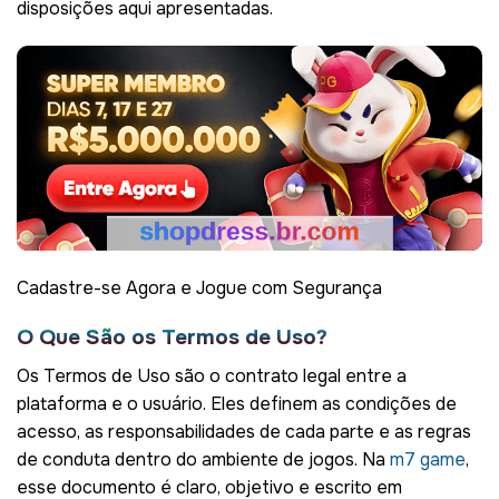
disposições aqui apresentadas.
Cadastre-se Agora e Jogue com Segurança
O Que São os Termos de Uso?
Os Termos de Uso são o contrato legal entre a
plataforma e o usuário. Eles definem as condições de
acesso, as responsabilidades de cada parte e as regras
de conduta dentro do ambiente de jogos. Na
m7 game
,
esse documento é claro, objetivo e escrito em