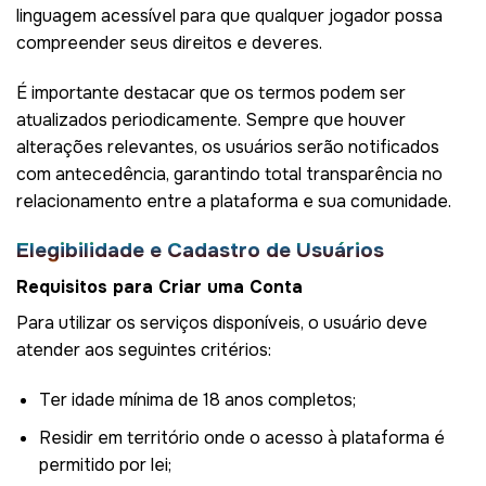
linguagem acessível para que qualquer jogador possa
compreender seus direitos e deveres.
É importante destacar que os termos podem ser
atualizados periodicamente. Sempre que houver
alterações relevantes, os usuários serão notificados
com antecedência, garantindo total transparência no
relacionamento entre a plataforma e sua comunidade.
Elegibilidade e Cadastro de Usuários
Requisitos para Criar uma Conta
Para utilizar os serviços disponíveis, o usuário deve
atender aos seguintes critérios:
Ter idade mínima de 18 anos completos;
Residir em território onde o acesso à plataforma é
permitido por lei;