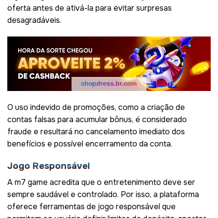
oferta antes de ativá-la para evitar surpresas
desagradáveis.
O uso indevido de promoções, como a criação de
contas falsas para acumular bônus, é considerado
fraude e resultará no cancelamento imediato dos
benefícios e possível encerramento da conta.
Jogo Responsável
A m7 game acredita que o entretenimento deve ser
sempre saudável e controlado. Por isso, a plataforma
oferece ferramentas de jogo responsável que