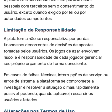
pessoais com terceiros sem o consentimento do
usuário, exceto quando exigido por lei ou por
autoridades competentes.
Limitação de Responsabilidade
A plataforma não se responsabiliza por perdas
financeiras decorrentes de decisões de apostas
tomadas pelos usuários. Os jogos de azar envolvem
risco, e é responsabilidade de cada jogador gerenciar
seu próprio orçamento de forma consciente.
Em casos de falhas técnicas, interrupções de serviço ou
erros de sistema, a plataforma se compromete a
investigar e resolver a situação o mais rapidamente
possível, podendo, quando aplicável, ressarcir os
usuários afetados.
Alterações nos Termos de Uso