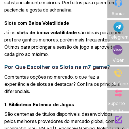
substancialmente maiores. Perfeitos para quem tem
paciência e gosta de adrenalina.
Apoiar
Slots com Baixa Volatilidade
Já os
slots de baixa volatilidade
são ideais para quem
Telegram
prefere ganhos menores, porém mais frequentes.
Ótimos para prolongar a sessão de jogo e aproveitar
cada giro ao máximo.
Viber
Por Que Escolher os Slots na m7 game?
Com tantas opções no mercado, o que faz a
Telefone
experiência de slots se destacar? Confira os principais
diferenciais:
Suporte
1. Biblioteca Extensa de Jogos
remoto
São centenas de títulos disponíveis, desenvolvidos
pelos melhores provedores do mercado global, como
Pragmatic Play, PG Soft, Hacksaw Gaming, Nolimit City e