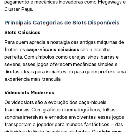
pagamento e mecânicas inovadoras como Megaways e
Cluster Pays.
Principais Categorias de Slots Disponíveis
Slots Clássicos
Para quem aprecia a nostalgia das antigas máquinas de
frutas, os
caça-níqueis clássicos
são a escolha
perfeita. Com símbolos como cerejas, sinos, barras e
sevens, esses jogos oferecem mecânicas simples e
diretas, ideais para iniciantes ou para quem prefere uma
experiência mais tranquila.
Videoslots Modernos
Os videoslots são a evolução dos caça-níqueis
tradicionais. Com gráficos cinematográficos, trilhas
sonoras imersivas e enredos envolventes, esses jogos
transportam o jogador para mundos fantásticos — das
pirâmides do Egito às galáxias distantes. Os
slots com