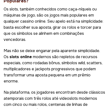
Populares?
Os slots, também conhecidos como caça-níqueis ou
máquinas de jogo, são os jogos mais populares em
qualquer cassino online. Seu apelo está na simplicidade:
basta escolher sua aposta, girar os rolos e torcer para
que os símbolos se alinhem em combinações
vencedoras.
Mas não se deixe enganar pela aparente simplicidade.
Os
slots online
modernos são repletos de recursos
especiais, como rodadas bônus, símbolos wild, scatters,
multiplicadores e jackpots progressivos que podem
transformar uma aposta pequena em um prêmio
enorme.
Na plataforma, os jogadores encontram desde clássicos
atemporais com três rolos até videoslots modernos
com cinco ou mais rolos, centenas de linhas de