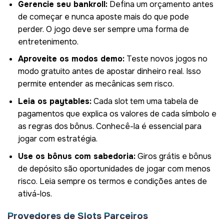
Gerencie seu bankroll:
Defina um orçamento antes
de começar e nunca aposte mais do que pode
perder. O jogo deve ser sempre uma forma de
entretenimento.
Aproveite os modos demo:
Teste novos jogos no
modo gratuito antes de apostar dinheiro real. Isso
permite entender as mecânicas sem risco.
Leia os paytables:
Cada slot tem uma tabela de
pagamentos que explica os valores de cada símbolo e
as regras dos bônus. Conhecê-la é essencial para
jogar com estratégia.
Use os bônus com sabedoria:
Giros grátis e bônus
de depósito são oportunidades de jogar com menos
risco. Leia sempre os termos e condições antes de
ativá-los.
Provedores de Slots Parceiros