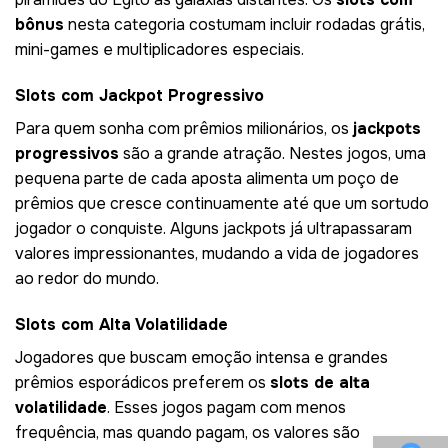
bônus
nesta categoria costumam incluir rodadas grátis,
mini-games e multiplicadores especiais.
Slots com Jackpot Progressivo
Para quem sonha com prêmios milionários, os
jackpots
progressivos
são a grande atração. Nestes jogos, uma
pequena parte de cada aposta alimenta um poço de
prêmios que cresce continuamente até que um sortudo
jogador o conquiste. Alguns jackpots já ultrapassaram
valores impressionantes, mudando a vida de jogadores
ao redor do mundo.
Slots com Alta Volatilidade
Jogadores que buscam emoção intensa e grandes
prêmios esporádicos preferem os
slots de alta
volatilidade
. Esses jogos pagam com menos
frequência, mas quando pagam, os valores são